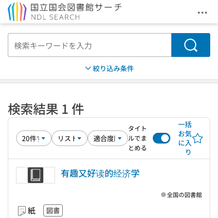
メニ
本文へ移動
検索
絞り込み条件
検索結果 1 件
一括
タイト
お気
ルでま
に入
とめる
り
有趣又好读的经济学
全国の図書館
紙
図書