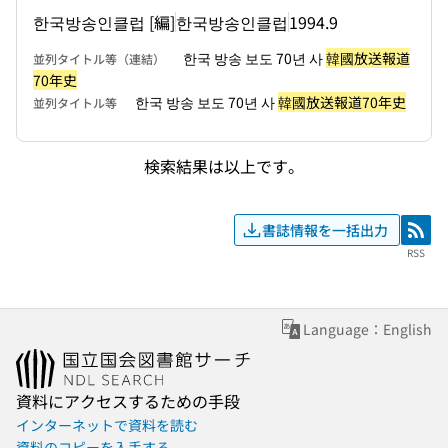
한국방송인클럽 [編]
한국방송인클럽
1994.9
한국 방송 보도 70년 사
韓國放送報道
並列タイトル等（連結）
70年史
한국 방송 보도 70년 사
韓國放送報道70年史
並列タイトル等
検索結果は以上です。
書誌情報を一括出力
RSS
RSS
Language：English
資料にアクセスするための手段
インターネットで資料を読む
資料のコピーを入手する