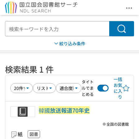
メニ
本文へ移動
検索
絞り込み条件
検索結果 1 件
一括
タイト
お気
ルでま
に入
とめる
り
韓國放送報道70年史
全国の図書館
紙
図書