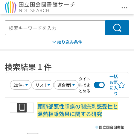
メニ
本文へ移動
検索
絞り込み条件
検索結果 1 件
一括
タイト
お気
ルでま
に入
とめる
り
頭頸部悪性腫瘍の制癌剤感受性と
温熱相乗効果に関する研究
国立国会図書館