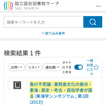
メニ
本文へ移動
検索
絞り込み条件
検索結果 1 件
一括
タイト
お気
ルでま
に入
とめる
り
食の不思議 : 東西食文化の接点・
東海 : 歴史・考古・民俗学者が語
る
(東海学シンポジウム ; 第1回
(2013))