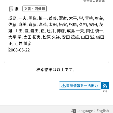
全国の図書館
紙
文書・図像類
成島, 一夫, 岡住, 慎一, 首藤, 潔彦, 大平, 学, 青柳, 智義,
佐藤, 麻美, 斉藤, 洋茂, 太田, 拓実, 松原, 久裕, 安田, 茂
雄, 山田, 滋, 鎌田, 正, 辻井, 博彦, 成島 一夫, 岡住 慎一,
大平 学, 太田 拓実, 松原 久裕, 安田 茂雄, 山田 滋, 鎌田
正, 辻井 博彦
2008-06-22
検索結果は以上です。
書誌情報を一括出力
RSS
RSS
Language：English