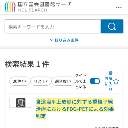
メニ
本文へ移動
検索
絞り込み条件
検索結果 1 件
一括
タイト
お気
ルでま
に入
とめる
り
食道扁平上皮癌に対する重粒子線
治療におけるFDG-PETによる効果
判定