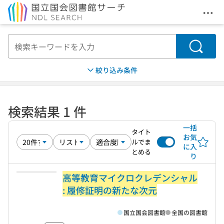
メニ
本文へ移動
検索
絞り込み条件
検索結果 1 件
一括
タイト
お気
ルでま
に入
とめる
り
高等教育マイクロクレデンシャル
: 履修証明の新たな次元
国立国会図書館
全国の図書館