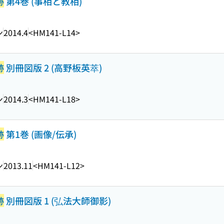
跡
第4巻 (事相と教相)
ン
2014.4
<HM141-L14>
跡
別冊図版 2 (高野板英萃)
ン
2014.3
<HM141-L18>
跡
第1巻 (画像/伝承)
ン
2013.11
<HM141-L12>
跡
別冊図版 1 (弘法大師御影)