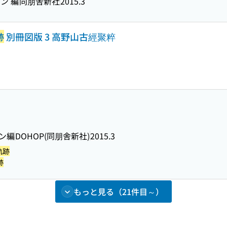
ン 編
同朋舎新社
2015.3
跡
別冊図版 3 高野山古經聚粹
ラン編
DOHOP(同朋舎新社)
2015.3
軌跡
跡
もっと見る（21件目～）