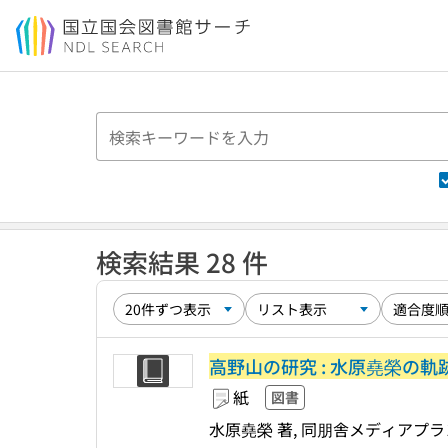
本文へ移動
検索結果 28 件
高野山の研究 : 水原堯榮の軌
紙
図書
水原堯榮 著, 同朋舎メディアプラ