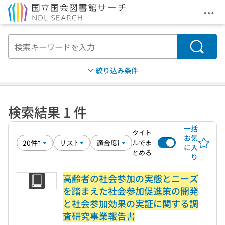
メニ
本文へ移動
検索
絞り込み条件
検索結果 1 件
一括
タイト
お気
ルでま
に入
とめる
り
高齢者の社会参加の実態とニーズ
を踏まえた社会参加促進策の開発
と社会参加効果の実証に関する調
査研究事業報告書