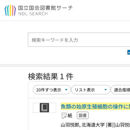
本文へ移動
検索結果 1 件
魚類の始原生殖細胞の操作に
紙
図書
山羽悦郎, 北海道大学 [著]
[山羽悦