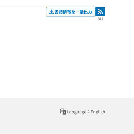
書誌情報を一括出力
RSS
RSS
Language：English