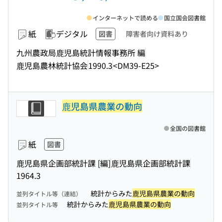
インターネットで読める
国立国会図書館
紙
デジタル
図書
障害者向け資料あり
九州農政局鹿児島統計情報事務所 編
鹿児島農林統計協会
1990.3
<DM39-E25>
鹿児島県農業の動向
全国の図書館
紙
図書
鹿児島県企画部統計課 [編]
鹿児島県企画部統計課
1964.3
統計からみた
鹿児島県農業の動向
並列タイトル等（連結）
統計からみた
鹿児島県農業の動向
並列タイトル等