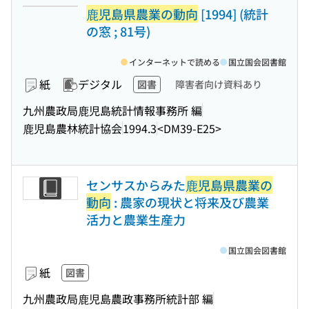
鹿児島県農業の動向
[1994] (統計
の窓 ; 81号)
インターネットで読める
国立国会図書館
紙
デジタル
図書
障害者向け資料あり
九州農政局鹿児島統計情報事務所 編
鹿児島農林統計協会
1994.3
<DM39-E25>
センサスからみた
鹿児島県農業の
動向
: 農家の現状と将来及び農業
活力と農業生産力
国立国会図書館
紙
図書
九州農政局鹿児島農政事務所統計部 編