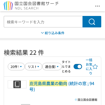
メニ
本文へ移動
検索
絞り込み条件
検索結果 22 件
一括
タイト
お気
ルでま
に入
とめる
り
鹿児島県農業の動向
(統計の窓 ; 94
号)
国立国会図書館