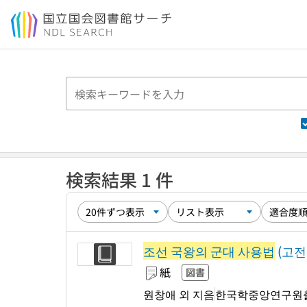
本文へ移動
検索結果 1 件
조선 국왕의 군대 사용법
(고전탐
紙
図書
원창애 외 지음
한국학중앙연구원