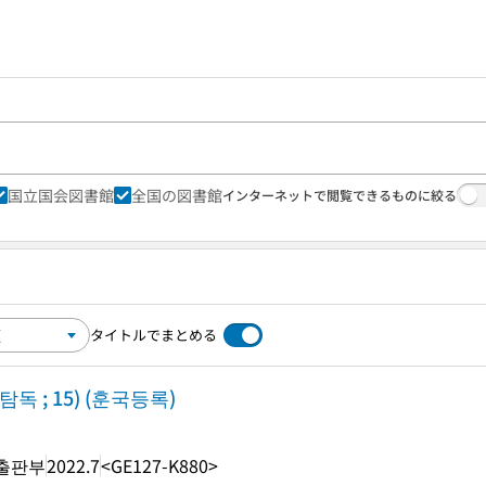
国立国会図書館
全国の図書館
インターネットで閲覧できるものに絞る
タイトルでまとめる
독 ; 15) (훈국등록)
출판부
2022.7
<GE127-K880>