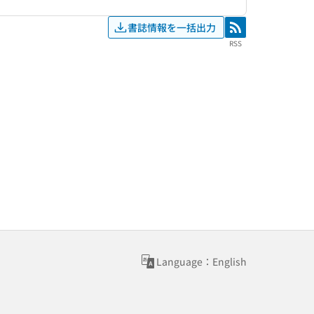
書誌情報を一括出力
RSS
RSS
Language：English