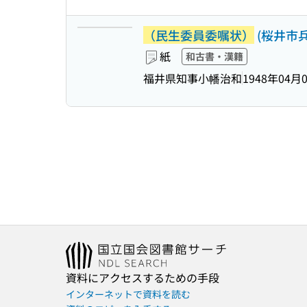
（民生委員委嘱状）
(桜井市
紙
和古書・漢籍
福井県知事小幡治和
1948年04月
資料にアクセスするための手段
インターネットで資料を読む