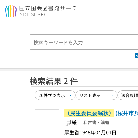
本文へ移動
検索結果 2 件
（民生委員委嘱状）
(桜井市
紙
和古書・漢籍
厚生省
1948年04月01日