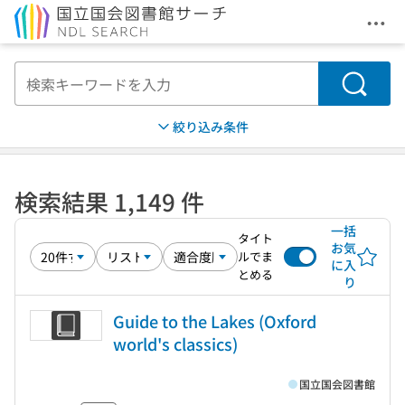
メニ
本文へ移動
検索
絞り込み条件
検索結果 1,149 件
一括
タイト
お気
ルでま
に入
とめる
り
Guide to the Lakes (Oxford
world's classics)
国立国会図書館