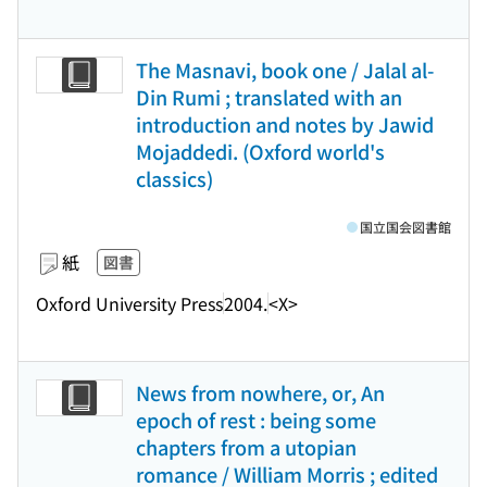
The Masnavi, book one / Jalal al-
Din Rumi ; translated with an
introduction and notes by Jawid
Mojaddedi. (Oxford world's
classics)
国立国会図書館
紙
図書
Oxford University Press
2004.
<X>
News from nowhere, or, An
epoch of rest : being some
chapters from a utopian
romance / William Morris ; edited