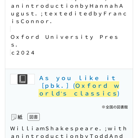
ａｎｉｎｔｒｏｄｕｃｔｉｏｎｂｙＨａｎｎａｈＡ
ｕｇｕｓｔ． ; ｔｅｘｔｅｄｉｔｅｄｂｙＦｒａｎｃ
ｉｓＣｏｎｎｏｒ．
Ｏｘｆｏｒｄ Ｕｎｉｖｅｒｓｉｔｙ Ｐｒｅｓ
ｓ．
ｃ２０２４
Ａｓ ｙｏｕ ｌｉｋｅ ｉｔ
［ｐｂｋ．］ (
Ｏｘｆｏｒｄ ｗ
ｏｒｌｄ’ｓ ｃｌａｓｓｉｃｓ
)
全国の図書館
紙
図書
ＷｉｌｌｉａｍＳｈａｋｅｓｐｅａｒｅ． ; ｗｉｔｈ
ａｎｉｎｔｒｏｄｕｃｔｉｏｎｂｙＴｏｄｄＡｎｄ