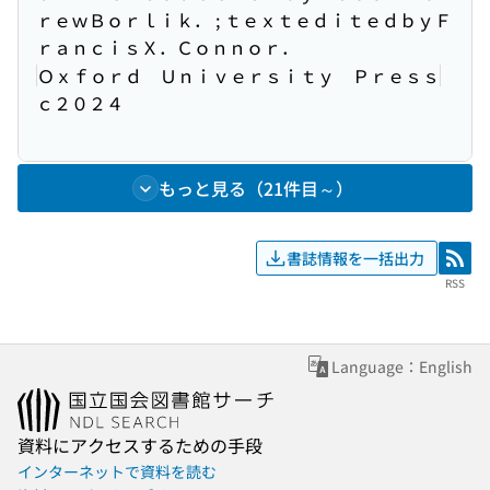
ｒｅｗＢｏｒｌｉｋ． ; ｔｅｘｔｅｄｉｔｅｄｂｙＦ
ｒａｎｃｉｓＸ．Ｃｏｎｎｏｒ．
Ｏｘｆｏｒｄ Ｕｎｉｖｅｒｓｉｔｙ Ｐｒｅｓｓ
ｃ２０２４
もっと見る（21件目～）
書誌情報を一括出力
RSS
RSS
Language：English
資料にアクセスするための手段
インターネットで資料を読む