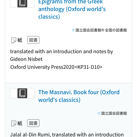
Epigrams from the Greek
anthology (Oxford world's
classics)
国立国会図書館
全国の図書館
紙
図書
translated with an introduction and notes by
Gideon Nisbet
Oxford University Press
2020
<KP31-D10>
The Masnavi. Book four (Oxford
world's classics)
国立国会図書館
紙
図書
Jalal al-Din Rumi, translated with an introduction