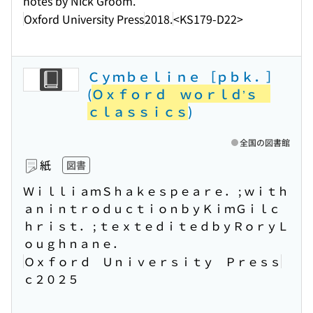
notes by Nick Groom.
Oxford University Press
2018.
<KS179-D22>
Ｃｙｍｂｅｌｉｎｅ ［ｐｂｋ．］
(
Ｏｘｆｏｒｄ ｗｏｒｌｄ’ｓ
ｃｌａｓｓｉｃｓ
)
全国の図書館
紙
図書
ＷｉｌｌｉａｍＳｈａｋｅｓｐｅａｒｅ． ; ｗｉｔｈ
ａｎｉｎｔｒｏｄｕｃｔｉｏｎｂｙＫｉｍＧｉｌｃ
ｈｒｉｓｔ． ; ｔｅｘｔｅｄｉｔｅｄｂｙＲｏｒｙＬ
ｏｕｇｈｎａｎｅ．
Ｏｘｆｏｒｄ Ｕｎｉｖｅｒｓｉｔｙ Ｐｒｅｓｓ
ｃ２０２５