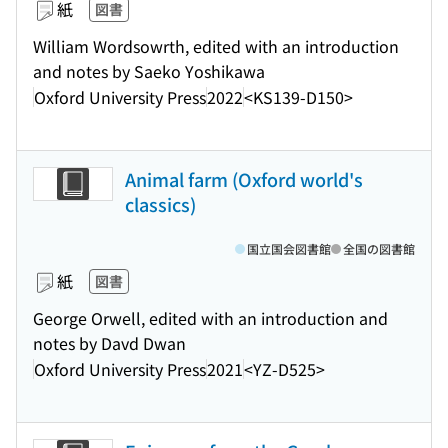
紙
図書
William Wordsowrth, edited with an introduction
and notes by Saeko Yoshikawa
Oxford University Press
2022
<KS139-D150>
Animal farm (Oxford world's
classics)
国立国会図書館
全国の図書館
紙
図書
George Orwell, edited with an introduction and
notes by Davd Dwan
Oxford University Press
2021
<YZ-D525>