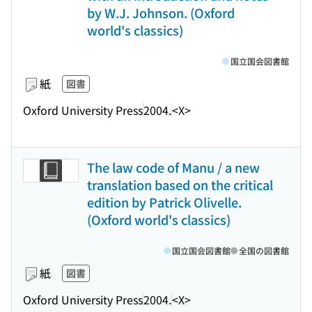
by W.J. Johnson. (Oxford
world's classics)
国立国会図書館
紙
図書
Oxford University Press
2004.
<X>
The law code of Manu / a new
translation based on the critical
edition by Patrick Olivelle.
(Oxford world's classics)
国立国会図書館
全国の図書館
紙
図書
Oxford University Press
2004.
<X>