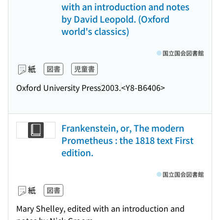
with an introduction and notes
by David Leopold. (Oxford
world's classics)
国立国会図書館
紙
図書
児童書
Oxford University Press
2003.
<Y8-B6406>
Frankenstein, or, The modern
Prometheus : the 1818 text First
edition.
国立国会図書館
紙
図書
Mary Shelley, edited with an introduction and