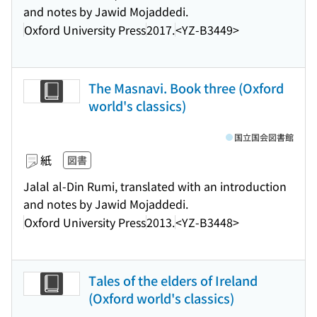
and notes by Jawid Mojaddedi.
Oxford University Press
2017.
<YZ-B3449>
The Masnavi. Book three (Oxford
world's classics)
国立国会図書館
紙
図書
Jalal al-Din Rumi, translated with an introduction
and notes by Jawid Mojaddedi.
Oxford University Press
2013.
<YZ-B3448>
Tales of the elders of Ireland
(Oxford world's classics)