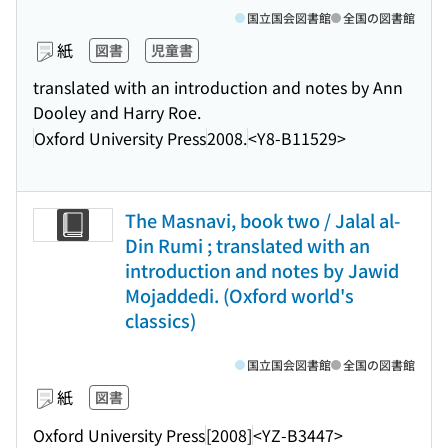
国立国会図書館
全国の図書館
紙
図書
児童書
translated with an introduction and notes by Ann
Dooley and Harry Roe.
Oxford University Press
2008.
<Y8-B11529>
The Masnavi, book two / Jalal al-
Din Rumi ; translated with an
introduction and notes by Jawid
Mojaddedi. (Oxford world's
classics)
国立国会図書館
全国の図書館
紙
図書
Oxford University Press
[2008]
<YZ-B3447>