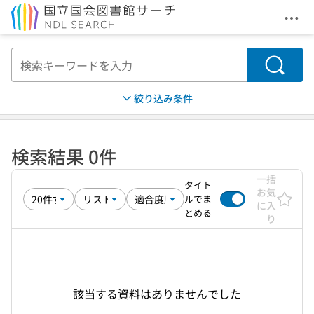
メニ
本文へ移動
検索
絞り込み条件
検索結果 0件
一括
タイト
お気
ルでま
に入
とめる
り
該当する資料はありませんでした