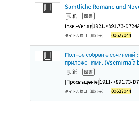
Sämtliche Romane und Nove
紙
図書
Insel-Verlag
1921.
<891.73-D724
00627044
タイトル標目（識別子）
Полное собраніе сочиненій 
приложеніями. (Vsemīrnai͡a b
紙
図書
[Просвѣщеніе]
1911-
<891.73-D
00627044
タイトル標目（識別子）