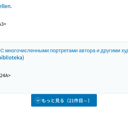
llen.
A3>
: С многочисленными портретами автора и другими 
iblīoteka)
724A>
もっと見る（21件目～）