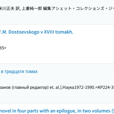
川正夫 訳, 上妻純一郎 編集
アシェット・コレクションズ・ジ
F.M. Dostoevskogo v XVIII tomakh.
B5>
 в тридцати томах
анов (главный редактор) et. al.].
Наука
1972-1990.
<KP224-3
ovel in four parts with an epilogue, in two volumes 