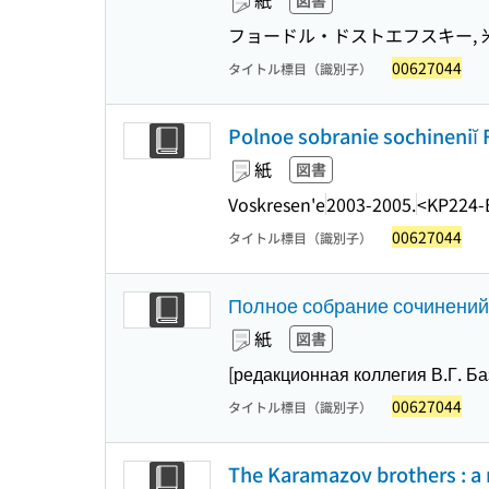
紙
図書
フョードル・ドストエフスキー, 米
00627044
タイトル標目（識別子）
Polnoe sobranie sochineniĭ 
紙
図書
Voskresen'e
2003-2005.
<KP224-
00627044
タイトル標目（識別子）
Полное собрание сочинений
紙
図書
[редакционная коллегия В.Г. Баз
00627044
タイトル標目（識別子）
The Karamazov brothers : a n