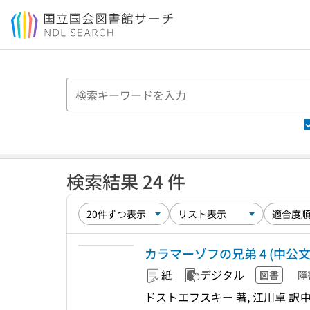
本文へ移動
検索結果 24 件
カラマーゾフの兄弟 4 (中公文庫 
紙
デジタル
図書
障
ドストエフスキー 著, 江川卓 訳