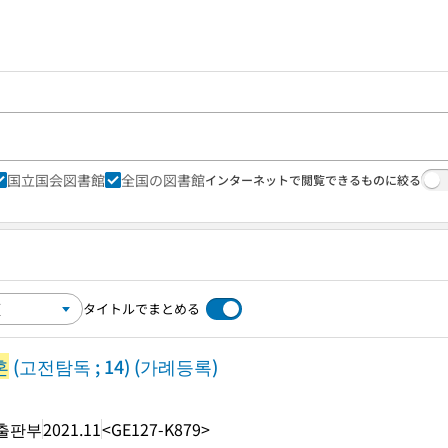
国立国会図書館
全国の図書館
インターネットで閲覧できるものに絞る
タイトルでまとめる
혼
(고전탐독 ; 14) (가례등록)
출판부
2021.11
<GE127-K879>