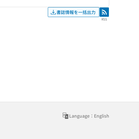
書誌情報を一括出力
RSS
RSS
Language：English