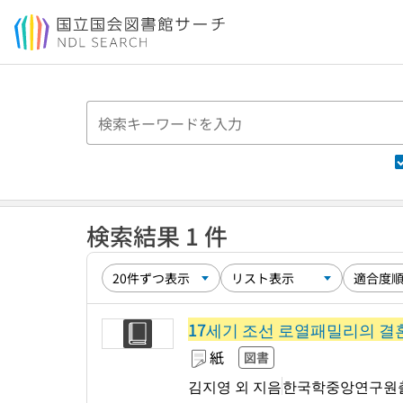
本文へ移動
検索結果 1 件
17세기 조선 로열패밀리의 결
紙
図書
김지영 외 지음
한국학중앙연구원