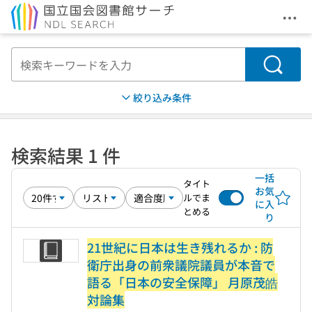
メニ
本文へ移動
検索
絞り込み条件
検索結果 1 件
一括
タイト
お気
ルでま
に入
とめる
り
21世紀に日本は生き残れるか : 防
衛庁出身の前衆議院議員が本音で
語る「日本の安全保障」 月原茂皓
対論集