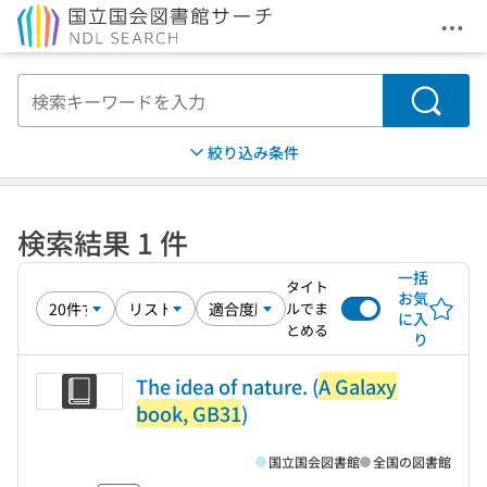
メニ
本文へ移動
検索
絞り込み条件
検索結果 1 件
一括
タイト
お気
ルでま
に入
とめる
り
The idea of nature. (
A Galaxy
book, GB31
)
国立国会図書館
全国の図書館