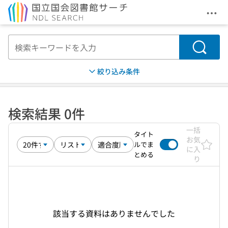
メニ
本文へ移動
検索
絞り込み条件
検索結果 0件
一括
タイト
お気
ルでま
に入
とめる
り
該当する資料はありませんでした