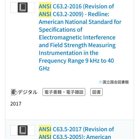
ANSI
C63.2-2016 (Revision of
ANSI
C63.2-2009) - Redline:
American National Standard for
Specifications of
Electromagnetic Interference
and Field Strength Measuring
Instrumentation in the
Frequency Range 9 kHz to 40
GHz
国立国会図書館
デジタル
電子書籍・電子雑誌
図書
2017
ANSI
C63.5-2017 (Revision of
ANSI
C63.5-2005): American