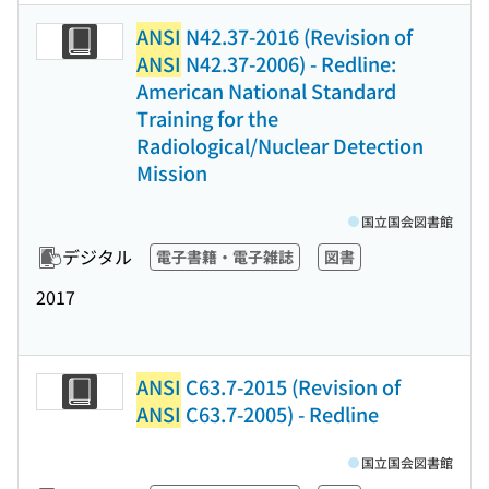
ANSI
N42.37-2016 (Revision of
ANSI
N42.37-2006) - Redline:
American National Standard
Training for the
Radiological/Nuclear Detection
Mission
国立国会図書館
デジタル
電子書籍・電子雑誌
図書
2017
ANSI
C63.7-2015 (Revision of
ANSI
C63.7-2005) - Redline
国立国会図書館