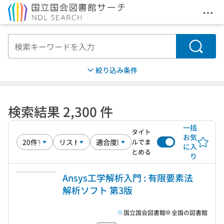
メニ
本文へ移動
検索
絞り込み条件
検索結果 2,300 件
一括
タイト
お気
ルでま
に入
とめる
り
Ansys工学解析入門 : 有限要素法
解析ソフト 第3版
国立国会図書館
全国の図書館