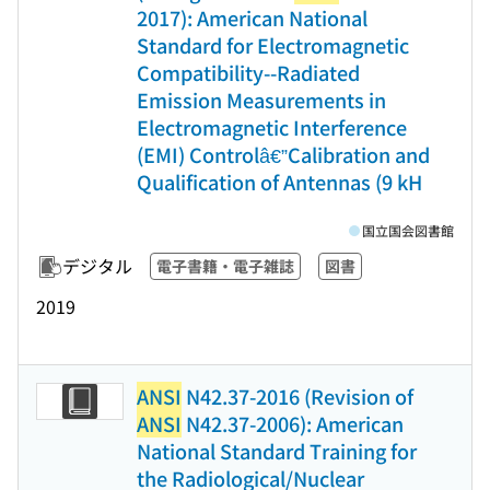
2017): American National
Standard for Electromagnetic
Compatibility--Radiated
Emission Measurements in
Electromagnetic Interference
(EMI) Controlâ€”Calibration and
Qualification of Antennas (9 kH
国立国会図書館
デジタル
電子書籍・電子雑誌
図書
2019
ANSI
N42.37-2016 (Revision of
ANSI
N42.37-2006): American
National Standard Training for
the Radiological/Nuclear