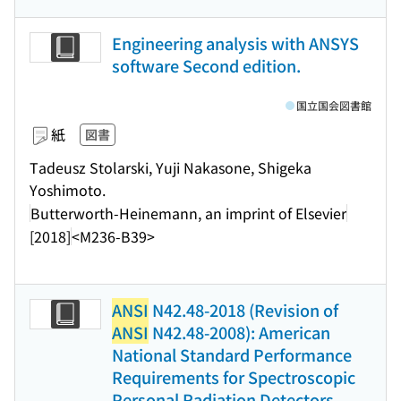
Engineering analysis with ANSYS
software Second edition.
国立国会図書館
紙
図書
Tadeusz Stolarski, Yuji Nakasone, Shigeka
Yoshimoto.
Butterworth-Heinemann, an imprint of Elsevier
[2018]
<M236-B39>
ANSI
N42.48-2018 (Revision of
ANSI
N42.48-2008): American
National Standard Performance
Requirements for Spectroscopic
Personal Radiation Detectors