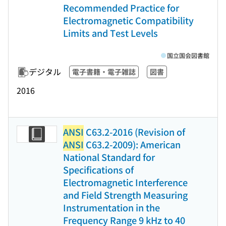
Recommended Practice for
Electromagnetic Compatibility
Limits and Test Levels
国立国会図書館
デジタル
電子書籍・電子雑誌
図書
2016
ANSI
C63.2-2016 (Revision of
ANSI
C63.2-2009): American
National Standard for
Specifications of
Electromagnetic Interference
and Field Strength Measuring
Instrumentation in the
Frequency Range 9 kHz to 40