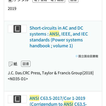
2019
Short-circuits in AC and DC
systems :
ANSI
, IEEE, and IEC
standards (Power systems
handbook ; volume 1)
国立国会図書館
紙
図書
J.C. Das.
CRC Press, Taylor & Francis Group
[2018]
<ND35-D1>
ANSI
C63.5-2017/Cor 1-2019
(Corrigendum to
ANSI
C63.5-