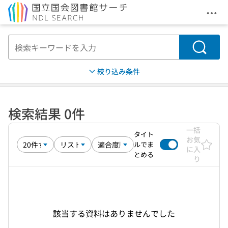
メニ
本文へ移動
検索
絞り込み条件
検索結果 0件
一括
タイト
お気
ルでま
に入
とめる
り
該当する資料はありませんでした