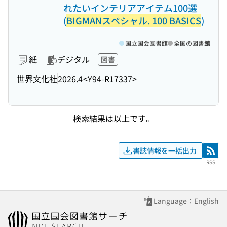
れたいインテリアアイテム100選
(
BIGMANスペシャル. 100 BASICS
)
国立国会図書館
全国の図書館
紙
デジタル
図書
世界文化社
2026.4
<Y94-R17337>
検索結果は以上です。
書誌情報を一括出力
RSS
RSS
Language：English