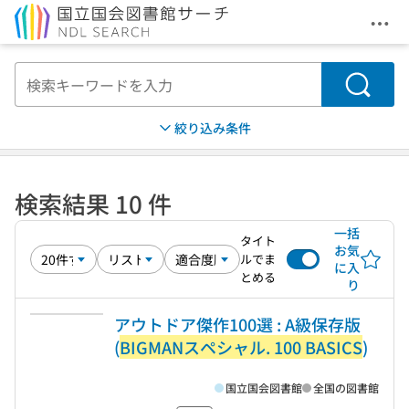
メニ
本文へ移動
検索
絞り込み条件
検索結果 10 件
一括
タイト
お気
ルでま
に入
とめる
り
アウトドア傑作100選 : A級保存版
(
BIGMANスペシャル. 100 BASICS
)
国立国会図書館
全国の図書館