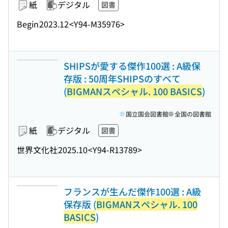
紙
デジタル
図書
Begin
2023.12
<Y94-M35976>
SHIPSが愛する傑作100選 : A級保
存版 : 50周年SHIPSのすべて
(
BIGMANスペシャル. 100 BASICS
)
国立国会図書館
全国の図書館
紙
デジタル
図書
世界文化社
2025.10
<Y94-R13789>
フランスが生んだ傑作100選 : A級
保存版 (
BIGMANスペシャル. 100
BASICS
)