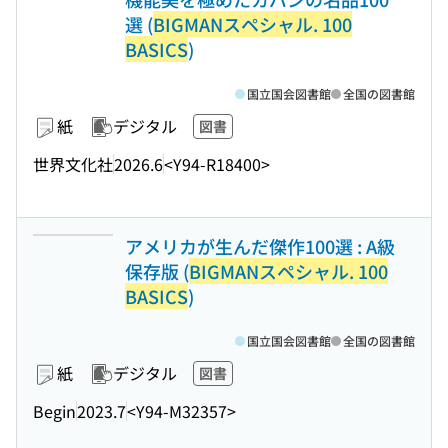
選 (
BIGMANスペシャル. 100
BASICS
)
国立国会図書館
全国の図書館
紙
デジタル
図書
世界文化社
2026.6
<Y94-R18400>
アメリカが生んだ傑作100選 : A級
保存版 (
BIGMANスペシャル. 100
BASICS
)
国立国会図書館
全国の図書館
紙
デジタル
図書
Begin
2023.7
<Y94-M32357>