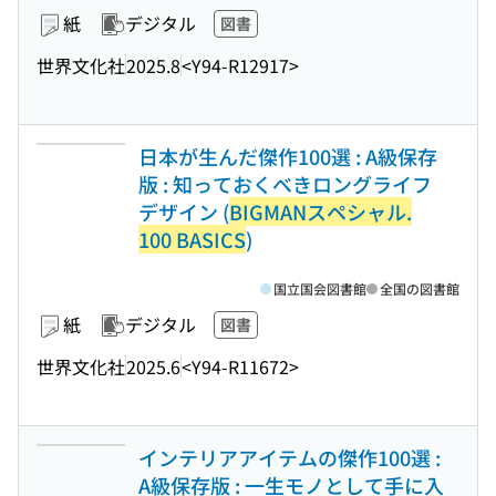
紙
デジタル
図書
世界文化社
2025.8
<Y94-R12917>
日本が生んだ傑作100選 : A級保存
版 : 知っておくべきロングライフ
デザイン (
BIGMANスペシャル.
100 BASICS
)
国立国会図書館
全国の図書館
紙
デジタル
図書
世界文化社
2025.6
<Y94-R11672>
インテリアアイテムの傑作100選 :
A級保存版 : 一生モノとして手に入