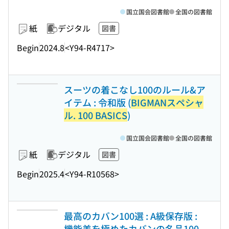
国立国会図書館
全国の図書館
紙
デジタル
図書
Begin
2024.8
<Y94-R4717>
スーツの着こなし100のルール&ア
イテム : 令和版 (
BIGMANスペシャ
ル. 100 BASICS
)
国立国会図書館
全国の図書館
紙
デジタル
図書
Begin
2025.4
<Y94-R10568>
最高のカバン100選 : A級保存版 :
機能美を極めたカバンの名品100