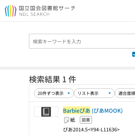
本文へ移動
検索結果 1 件
Barbieぴあ
(ぴあMOOK)
紙
図書
ぴあ
2014.5
<Y94-L11636>