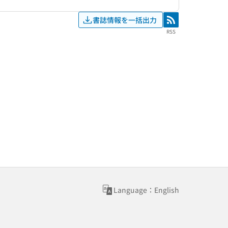
書誌情報を一括出力
RSS
RSS
Language：English