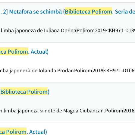
 2] Metafora se schimbă (
Biblioteca Polirom
. Seria 
limba japoneză de Iuliana Oprina
Polirom
2019
<KH971-D18
eca Polirom
. Actual)
imba japoneză de Iolanda Prodan
Polirom
2018
<KH971-D106
(
Biblioteca Polirom
)
din limba japoneză și note de Magda Ciubăncan.
Polirom
2016
eca Polirom
. Actual)