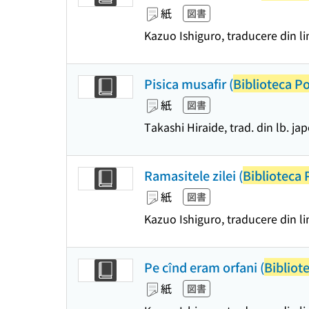
紙
図書
Kazuo Ishiguro, traducere din l
Pisica musafir (
Biblioteca P
紙
図書
Takashi Hiraide, trad. din lb. j
Ramasitele zilei (
Biblioteca 
紙
図書
Kazuo Ishiguro, traducere din 
Pe cînd eram orfani (
Bibliot
紙
図書