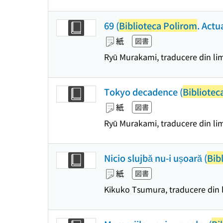
69 (
Biblioteca Polirom
. Actu
紙
図書
Ryū Murakami, traducere din li
Tokyo decadence (
Bibliotec
紙
図書
Ryū Murakami, traducere din l
Nicio slujbă nu-i ușoară (
Bib
紙
図書
Kikuko Tsumura, traducere din