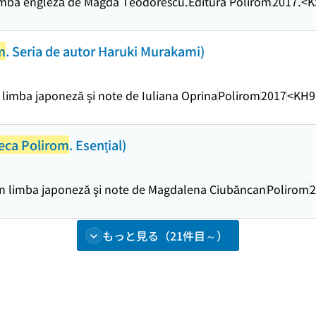
limba engleză de Magda Teodorescu.
Editura Polirom
2017.
<K
m
. Seria de autor Haruki Murakami)
limba japoneză şi note de Iuliana Oprina
Polirom
2017
<KH9
teca Polirom
. Esenţial)
in limba japoneză şi note de Magdalena Ciubăncan
Polirom
2
もっと見る（21件目～）