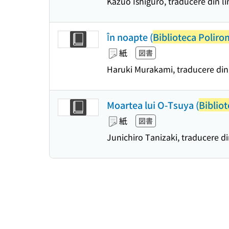
Kazuo Ishiguro, traducere din 
În noapte (
Biblioteca Poliro
紙
図書
Haruki Murakami, traducere din 
Moartea lui O-Tsuya (
Biblio
紙
図書
Junichiro Tanizaki, traducere d