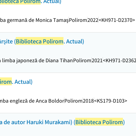
blioteca Polirom
. Actual)
mba germană de Monica Tamaş
Polirom
2022
<KH971-D2370>
şite (
Biblioteca Polirom
. Actual)
 limba japoneză de Diana Tihan
Polirom
2021
<KH971-D236
lirom
. Actual)
imba engleză de Anca Boldor
Polirom
2018
<KS179-D103>
ria de autor Haruki Murakami) (
Biblioteca Polirom
)