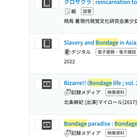
クロサクラ : reincarnation to
紙
図書
飛鳥 著
現代視覚文化研究会美少
Slavery and
Bondage
in Asi
デジタル
電子書籍・電子雑誌
2022
Bizarre!! (
Bondage
life ; vol. 
記録メディア
映像資料
北条麻妃 [出演]
マイロール
[2017]
Bondage
paradise :
Bondag
記録メディア
映像資料