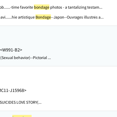
b...
...-time favorite
bondage
photos - a tantalizing testam...
avi...
...hie artistique
Bondage
--Japon--Ouvrages illustrés a...
<W991-B2>
(Sexual behavior)--Pictorial ...
MC11-J15968>
)SUICIDES LOVE STORY(...