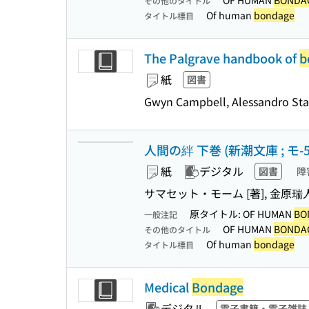
OF HUMAN
BONDA
その他のタイトル
Of human
bondage
タイトル標目
The Palgrave handbook of
b
紙
図書
Gwyn Campbell, Alessandro Stan
人間の絆 下巻 (新潮文庫 ; モ-5-
紙
デジタル
図書
障
サマセット・モーム [著], 金原瑞
原タイトル: OF HUMAN
BO
一般注記
OF HUMAN
BONDA
その他のタイトル
Of human
bondage
タイトル標目
Medical
Bondage
デジタル
電子書籍・電子雑誌