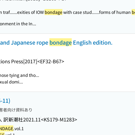
traf...
...exities of IOW
bondage
with case stud...
...forms of human
b
onment in the In...
u and Japanese rope
bondage
English edition.
ions Press
[2017]
<EF32-B67>
hose tying and tho...
xual domi...
11)
害者向け資料あり
人 訳
新潮社
2021.11
<KS179-M1283>
NDAGE
.vol.1