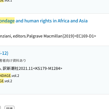
GE
.vol.1
ondage
and human rights in Africa and Asia
ziani, editors.
Palgrave Macmillan
[2019]
<EC169-D1>
12)
害者向け資料あり
人 訳
新潮社
2021.11
<KS179-M1284>
NDAGE
.vol.2
GE
.vol.2
図書