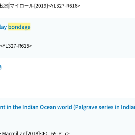
出演]
マイロール
[2019]
<YL327-R616>
lay
bondage
<YL327-R615>
憶
t in the Indian Ocean world (Palgrave series in Indi
e Macmillan
[2018]
<EC169-P17>