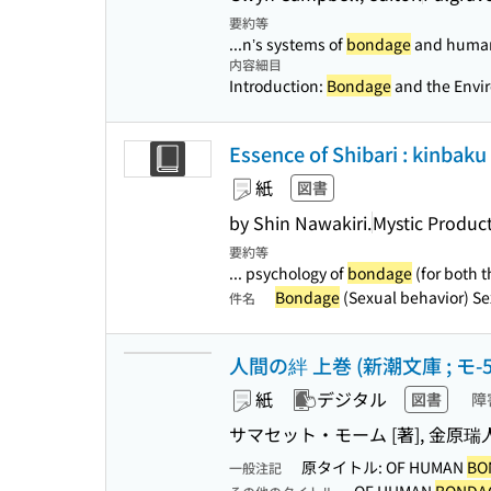
要約等
...n’s systems of
bondage
and human 
内容細目
Introduction:
Bondage
and the Envir
Essence of Shibari : kinbak
紙
図書
by Shin Nawakiri.
Mystic Product
要約等
... psychology of
bondage
(for both t
Bondage
(Sexual behavior) Se
件名
人間の絆 上巻 (新潮文庫 ; モ-5-
紙
デジタル
図書
障
サマセット・モーム [著], 金原瑞
原タイトル: OF HUMAN
BO
一般注記