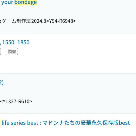
 your
bondage
女ゲーム制作班
2024.8
<Y94-R6948>
a, 1550–1850
図書
2)
<YL327-R610>
e
life series best : マドンナたちの豪華永久保存版best