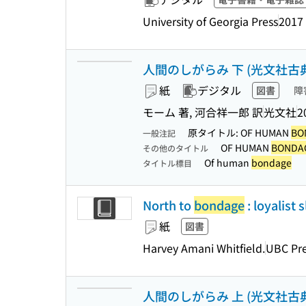
University of Georgia Press
2017
人間のしがらみ 下 (光文社古典新
紙
デジタル
図書
障
モーム 著, 河合祥一郎 訳
光文社
2
原タイトル: OF HUMAN
BO
一般注記
OF HUMAN
BONDA
その他のタイトル
Of human
bondage
タイトル標目
North to
bondage
: loyalist 
紙
図書
Harvey Amani Whitfield.
UBC Pr
人間のしがらみ 上 (光文社古典新