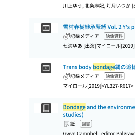
川上ゆう, 北条麻妃, 灯月いつか [
雪村春樹継承緊縛 Vol. 2 Y's p
記録メディア
映像資料
七海ゆあ [出演]
マイロール
[2019]
Trans body
bondage
縄の追
記録メディア
映像資料
マイロール
[2019]
<YL327-R617>
Bondage
and the environmen
studies)
紙
図書
Gwyn Campbell, editor.
Palgrav