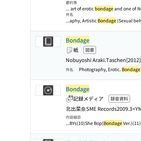
要約等
... art of erotic
bondage
and one of No
件名
...aphy, Artistic
Bondage
(Sexual beh
Bondage
紙
図書
Nobuyoshi Araki.
Taschen
[2012]
Photography, Erotic.
Bondage
件名
Bondage
記録メディア
録音資料
北出菜奈
SME Records
2009.3
<Y
内容細目
...BYs(10)She Bop(
Bondage
Ver.)(11