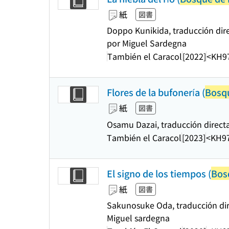
紙
図書
Doppo Kunikida, traducción dire
por Miguel Sardegna
También el Caracol
[2022]
<KH9
Flores de la bufonería (
Bosq
紙
図書
Osamu Dazai, traducción directa
También el Caracol
[2023]
<KH9
El signo de los tiempos (
Bos
紙
図書
Sakunosuke Oda, traducción dir
Miguel sardegna