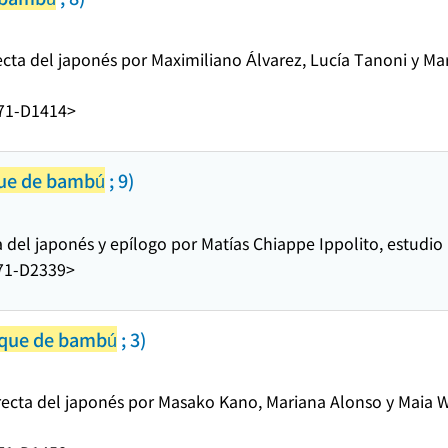
cta del japonés por Maximiliano Álvarez, Lucía Tanoni y Mar
71-D1414>
ue de bambú
; 9)
 del japonés y epílogo por Matías Chiappe Ippolito, estud
71-D2339>
que de bambú
; 3)
ecta del japonés por Masako Kano, Mariana Alonso y Maia Wo