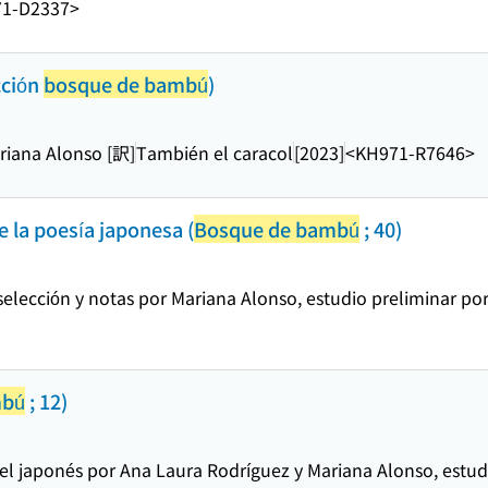
1-D2337>
cción
bosque de bambú
)
riana Alonso [訳]
También el caracol
[2023]
<KH971-R7646>
 la poesía japonesa (
Bosque de bambú
; 40)
 selección y notas por Mariana Alonso, estudio preliminar p
bú
; 12)
del japonés por Ana Laura Rodríguez y Mariana Alonso, estu