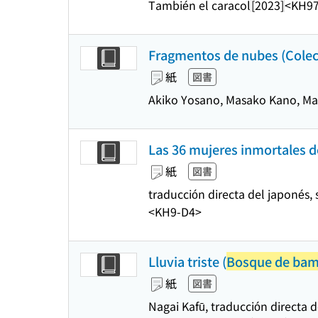
También el caracol
[2023]
<KH97
Fragmentos de nubes (Cole
紙
図書
Akiko Yosano, Masako Kano, Ma
Las 36 mujeres inmortales de
紙
図書
traducción directa del japonés,
<KH9-D4>
Lluvia triste (
Bosque de bam
紙
図書
Nagai Kafū, traducción directa 