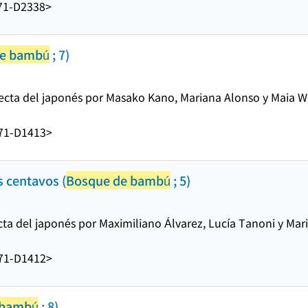
71-D2338>
de bambú
; 7)
recta del japonés por Masako Kano, Mariana Alonso y Maia W
71-D1413>
s centavos (
Bosque de bambú
; 5)
cta del japonés por Maximiliano Álvarez, Lucía Tanoni y Mari
71-D1412>
 bambú
; 8)