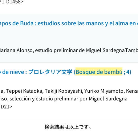
71-D1458>
pos de Buda : estudios sobre las manos y el alma en e
Mariana Alonso, estudio preliminar de Miguel Sardegna
Tambi
gado de nieve : プロレタリア文学 (
Bosque de bambú
; 4)
a, Teppei Kataoka, Takiji Kobayashi, Yuriko Miyamoto, Kens
so, selección y estudio preliminar por Miguel Sardegna
-D21>
検索結果は以上です。