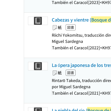
También el Caracol
[2023]
<KH9
Cabezas y vientre (
Bosque 
紙
図書
Riichi Yokomitsu, traducción di
Miguel Sardegna
También el Caracol
[2022]
<KH9
La ópera japonesa de los tre
紙
図書
Rintarō Takeda, traducción dire
por Miguel Sardegna
También el Caracol
[2021]
<KH9
La niebla del río (
Bosque de