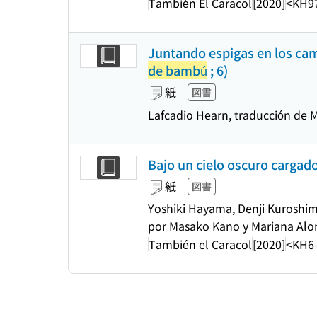
También El Caracol
[2020]
<KH9
Juntando espigas en los cam
de bambú
; 6)
紙
図書
Lafcadio Hearn, traducción de 
Bajo un cielo oscuro car
紙
図書
Yoshiki Hayama, Denji Kuroshim
por Masako Kano y Mariana Alon
También el Caracol
[2020]
<KH6