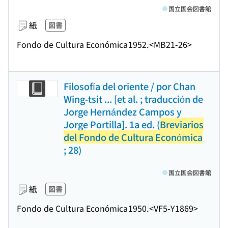
国立国会図書館
紙
図書
Fondo de Cultura Económica
1952.
<MB21-26>
Filosofía del oriente / por Chan
Wing-tsit ... [et al. ; traducción de
Jorge Hernández Campos y
Jorge Portilla]. 1a ed. (
Breviarios
del Fondo de Cultura Económica
; 28)
国立国会図書館
紙
図書
Fondo de Cultura Económica
1950.
<VF5-Y1869>