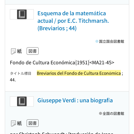
Esquema de la matemática
actual / por E.C. Titchmarsh.
(Breviarios ; 44)
国立国会図書館
紙
図書
Fondo de Cultura Económica
[1951]
<MA21-45>
Breviarios del Fondo de Cultura Económica
;
タイトル標目
44.
Giuseppe Verdi : una biografía
全国の図書館
紙
図書