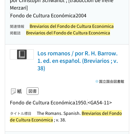
por Christoph Schwandt ; [traducción de Irene
Merzari]
Fondo de Cultura Económica
2004
Breviarios del Fondo de Cultura Económica
関連情報
Breviarios del Fondo de Cultura Económica
掲載誌
Los romanos / por R. H. Barrow.
1. ed. en español. (Breviarios ; v.
38)
国立国会図書館
紙
図書
Fondo de Cultura Económica
1950.
<GA54-11>
The Romans. Spanish.
Breviarios del Fondo
タイトル標目
de Cultura Económica
; v. 38.