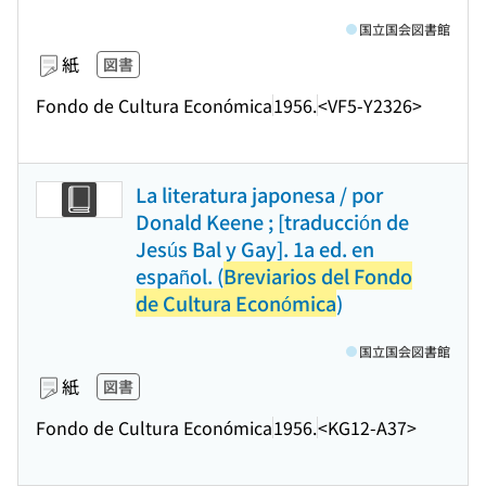
国立国会図書館
紙
図書
Fondo de Cultura Económica
1956.
<VF5-Y2326>
La literatura japonesa / por
Donald Keene ; [traducción de
Jesús Bal y Gay]. 1a ed. en
español. (
Breviarios del Fondo
de Cultura Económica
)
国立国会図書館
紙
図書
Fondo de Cultura Económica
1956.
<KG12-A37>