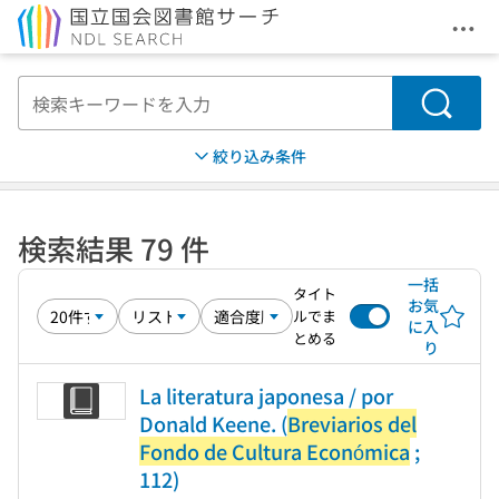
メニ
本文へ移動
検索
絞り込み条件
検索結果 79 件
一括
タイト
お気
ルでま
に入
とめる
り
La literatura japonesa / por
Donald Keene. (
Breviarios del
Fondo de Cultura Económica
;
112)