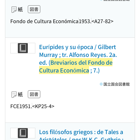
紙
図書
Fondo de Cultura Económica
1953.
<A27-82>
Eurípides y su época / Gilbert
Murray ; tr. Alfonso Reyes. 2a.
ed. (
Breviarios del Fondo de
Cultura Económica
; 7.)
国立国会図書館
紙
図書
FCE
1951.
<KP25-4>
Los filósofos griegos : de Tales a
Aristóteles / por W.K.C. Guthrie ;