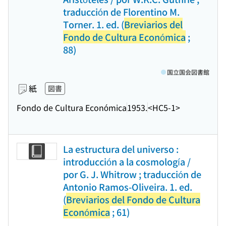
traducción de Florentino M.
Torner. 1. ed. (
Breviarios del
Fondo de Cultura Económica
;
88)
国立国会図書館
紙
図書
Fondo de Cultura Económica
1953.
<HC5-1>
La estructura del universo :
introducción a la cosmología /
por G. J. Whitrow ; traducción de
Antonio Ramos-Oliveira. 1. ed.
(
Breviarios del Fondo de Cultura
Económica
; 61)