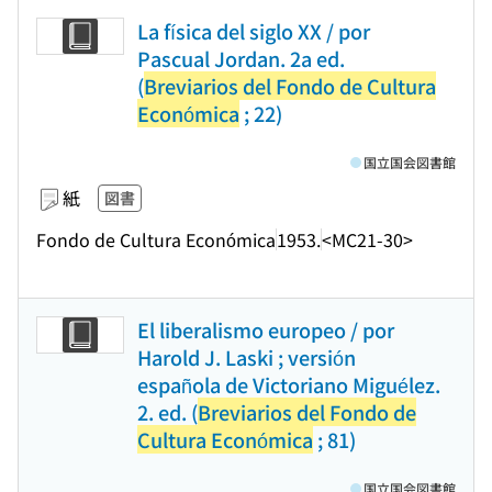
La física del siglo XX / por
Pascual Jordan. 2a ed.
(
Breviarios del Fondo de Cultura
Económica
; 22)
国立国会図書館
紙
図書
Fondo de Cultura Económica
1953.
<MC21-30>
El liberalismo europeo / por
Harold J. Laski ; versión
española de Victoriano Miguélez.
2. ed. (
Breviarios del Fondo de
Cultura Económica
; 81)
国立国会図書館