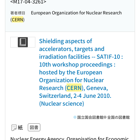
<M17-04-3261>
European Organization for Nuclear Research
著者標目
(
CERN
)
Shielding aspects of
accelerators, targets and
irradiation facilities -- SATIF-10 :
10th workshop proceedings :
hosted by the European
Organization for Nuclear
Research (
CERN
), Geneva,
Switzerland, 2-4 June 2010.
(Nuclear science)
国立国会図書館
全国の図書館
紙
図書
Nuclear Energy Agency, Organisation for Economic