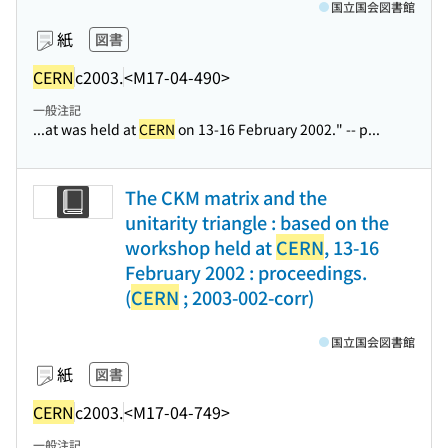
国立国会図書館
紙
図書
CERN
c2003.
<M17-04-490>
一般注記
...at was held at
CERN
on 13-16 February 2002." -- p...
The CKM matrix and the
unitarity triangle : based on the
workshop held at
CERN
, 13-16
February 2002 : proceedings.
(
CERN
; 2003-002-corr)
国立国会図書館
紙
図書
CERN
c2003.
<M17-04-749>
一般注記