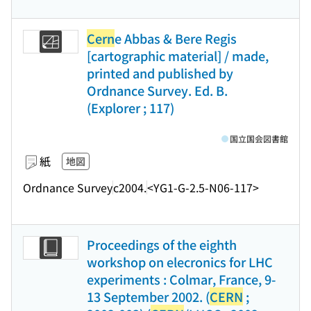
Cern
e Abbas & Bere Regis
[cartographic material] / made,
printed and published by
Ordnance Survey. Ed. B.
(Explorer ; 117)
国立国会図書館
紙
地図
Ordnance Survey
c2004.
<YG1-G-2.5-N06-117>
Proceedings of the eighth
workshop on elecronics for LHC
experiments : Colmar, France, 9-
13 September 2002. (
CERN
;