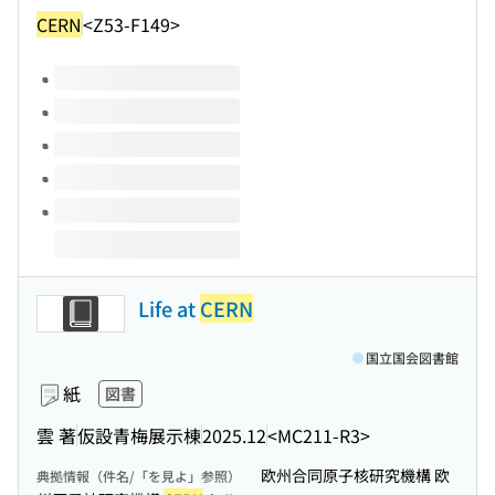
CERN
<Z53-F149>
このタイトルの巻号
Life at
CERN
国立国会図書館
紙
図書
雲 著
仮設青梅展示棟
2025.12
<MC211-R3>
欧州合同原子核研究機構 欧
典拠情報（件名/「を見よ」参照）