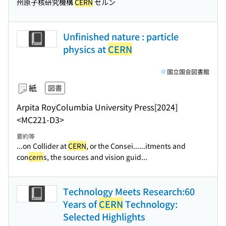
州原子核研究機構
CERN
セルン
Unfinished nature : particle
physics at
CERN
国立国会図書館
紙
図書
Arpita Roy
Columbia University Press
[2024]
<MC221-D3>
要約等
...on Collider at
CERN
, or the Consei...
...itments and
con
cern
s, the sources and vision guid...
Technology Meets Research:60
Years of
CERN
Technology:
Selected Highlights