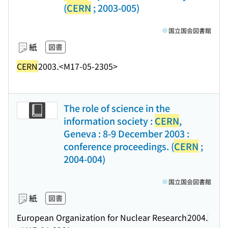
(
CERN
; 2003-005)
国立国会図書館
紙
図書
CERN
2003.
<M17-05-2305>
The role of science in the
information society :
CERN
,
Geneva : 8-9 December 2003 :
conference proceedings. (
CERN
;
2004-004)
国立国会図書館
紙
図書
European Organization for Nuclear Research
2004.