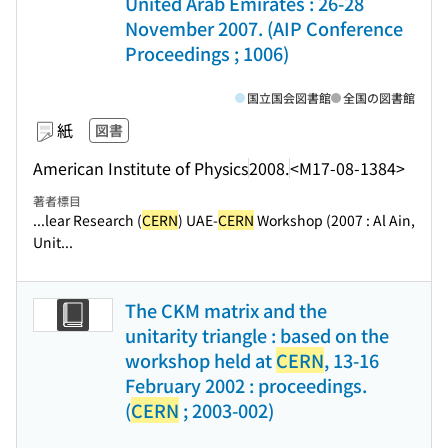
United Arab Emirates : 26-28
November 2007. (AIP Conference
Proceedings ; 1006)
国立国会図書館
全国の図書館
紙
図書
American Institute of Physics
2008.
<M17-08-1384>
著者標目
...lear Research (
CERN
) UAE-
CERN
Workshop (2007 : Al Ain,
Unit...
The CKM matrix and the
unitarity triangle : based on the
workshop held at
CERN
, 13-16
February 2002 : proceedings.
(
CERN
; 2003-002)