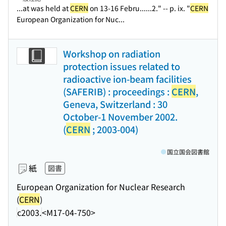
...at was held at
CERN
on 13-16 Febru...
...2." -- p. ix. "
CERN
European Organization for Nuc...
Workshop on radiation
protection issues related to
radioactive ion-beam facilities
(SAFERIB) : proceedings :
CERN
,
Geneva, Switzerland : 30
October-1 November 2002.
(
CERN
; 2003-004)
国立国会図書館
紙
図書
European Organization for Nuclear Research
(
CERN
)
c2003.
<M17-04-750>