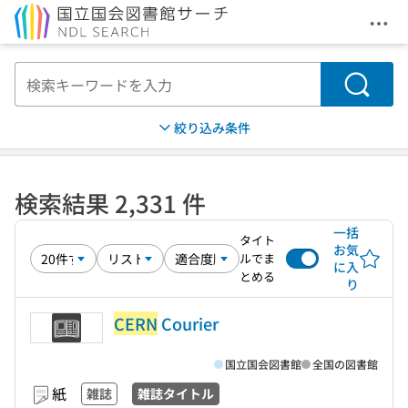
メニ
本文へ移動
検索
絞り込み条件
検索結果 2,331 件
一括
タイト
お気
ルでま
に入
とめる
り
CERN
Courier
国立国会図書館
全国の図書館
紙
雑誌
雑誌タイトル