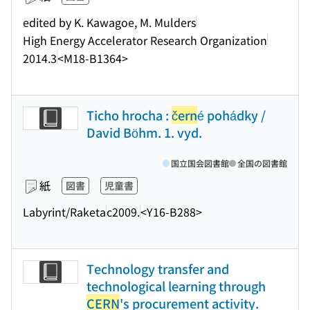
edited by K. Kawagoe, M. Mulders
High Energy Accelerator Research Organization
2014.3
<M18-B1364>
Ticho hrocha :
čern
é pohádky /
David Böhm. 1. vyd.
国立国会図書館
全国の図書館
紙
図書
児童書
Labyrint/Raketa
c2009.
<Y16-B288>
Technology transfer and
technological learning through
CERN
's procurement activity.