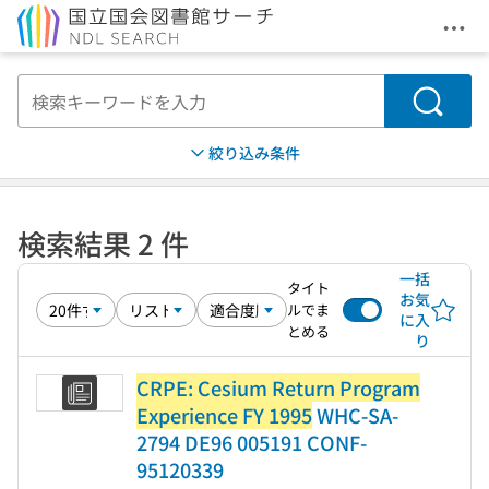
メニ
本文へ移動
検索
絞り込み条件
検索結果 2 件
一括
タイト
お気
ルでま
に入
とめる
り
CRPE: Cesium Return Program
Experience FY 1995
WHC-SA-
2794 DE96 005191 CONF-
95120339