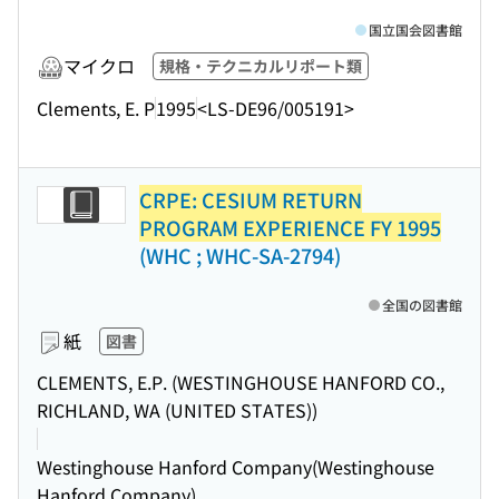
国立国会図書館
マイクロ
規格・テクニカルリポート類
Clements, E. P
1995
<LS-DE96/005191>
CRPE: CESIUM RETURN
PROGRAM EXPERIENCE FY 1995
(WHC ; WHC-SA-2794)
全国の図書館
紙
図書
CLEMENTS, E.P. (WESTINGHOUSE HANFORD CO.,
RICHLAND, WA (UNITED STATES))
Westinghouse Hanford Company(Westinghouse
Hanford Company)