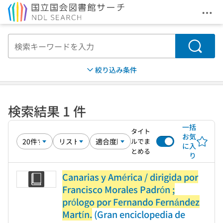
メニ
本文へ移動
検索
絞り込み条件
検索結果 1 件
一括
タイト
お気
ルでま
に入
とめる
り
Canarias y América / dirigida por
Francisco Morales Padrón ;
prólogo por Fernando Fernández
Martín.
(Gran enciclopedia de