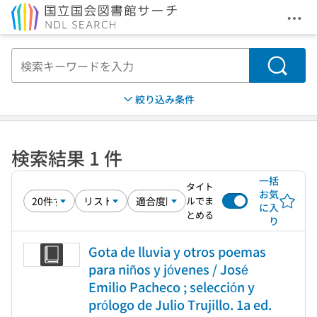
メニ
本文へ移動
検索
絞り込み条件
検索結果 1 件
一括
タイト
お気
ルでま
に入
とめる
り
Gota de lluvia y otros poemas
para niños y jóvenes / José
Emilio Pacheco ; selección y
prólogo de Julio Trujillo. 1a ed.