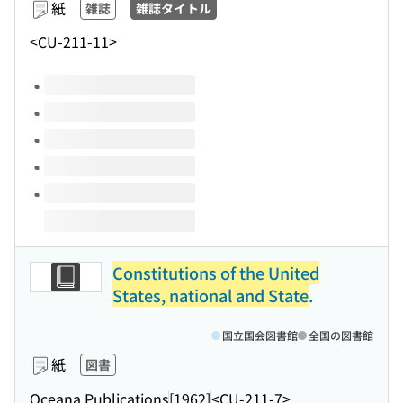
紙
雑誌
雑誌タイトル
<CU-211-11>
このタイトルの巻号
Constitutions of the United
States, national and State
.
国立国会図書館
全国の図書館
紙
図書
Oceana Publications
[1962]
<CU-211-7>