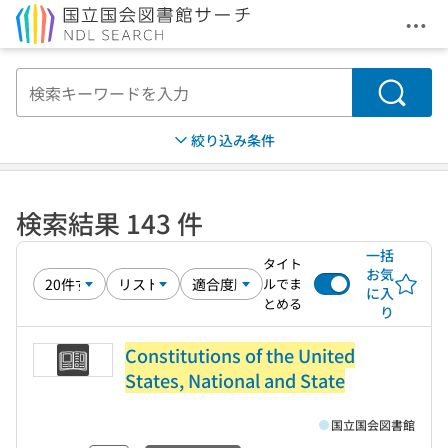
メニ
本文へ移動
検索
絞り込み条件
検索結果 143 件
一括
タイト
お気
ルでま
に入
とめる
り
Constitutions of the United
States, National and State
国立国会図書館