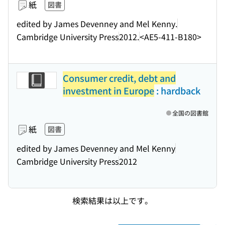
紙
図書
edited by James Devenney and Mel Kenny.
Cambridge University Press
2012.
<AE5-411-B180>
Consumer credit, debt and
investment in Europe
: hardback
全国の図書館
紙
図書
edited by James Devenney and Mel Kenny
Cambridge University Press
2012
検索結果は以上です。