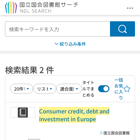
メニ
本文へ移動
検索
絞り込み条件
検索結果 2 件
一括
タイト
お気
ルでま
に入
とめる
り
Consumer credit, debt and
investment in Europe
国立国会図書館