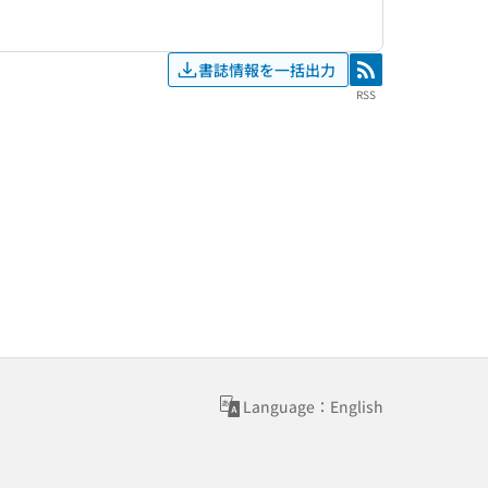
書誌情報を一括出力
RSS
RSS
Language：English