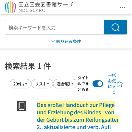
メニ
本文へ移動
検索
絞り込み条件
検索結果 1 件
一括
タイト
お気
ルでま
に入
とめる
り
Das große Handbuch zur Pflege
und Erziehung des Kindes : von
der Geburt bis zum Reifungsalter
2., aktualisierte und verb. Aufl