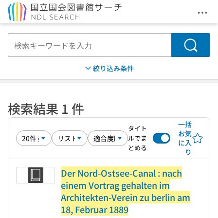
メニ
本文へ移動
検索
絞り込み条件
検索結果 1 件
一括
タイト
お気
ルでま
に入
とめる
り
Der Nord-Ostsee-Canal : nach
einem Vortrag gehalten im
Architekten-Verein zu berlin am
18, Februar 1889