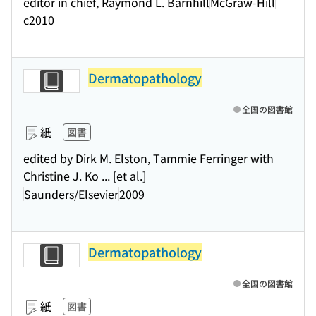
editor in chief, Raymond L. Barnhill
McGraw-Hill
c2010
Dermatopathology
全国の図書館
紙
図書
edited by Dirk M. Elston, Tammie Ferringer with
Christine J. Ko ... [et al.]
Saunders/Elsevier
2009
Dermatopathology
全国の図書館
紙
図書