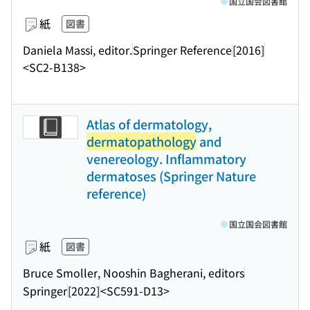
国立国会図書館
紙
図書
Daniela Massi, editor.
Springer Reference
[2016]
<SC2-B138>
Atlas of dermatology,
dermatopathology
and
venereology. Inflammatory
dermatoses (Springer Nature
reference)
国立国会図書館
紙
図書
Bruce Smoller, Nooshin Bagherani, editors
Springer
[2022]
<SC591-D13>