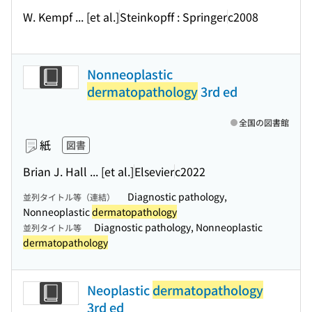
W. Kempf ... [et al.]
Steinkopff : Springer
c2008
Nonneoplastic
dermatopathology
3rd ed
全国の図書館
紙
図書
Brian J. Hall ... [et al.]
Elsevier
c2022
Diagnostic pathology,
並列タイトル等（連結）
Nonneoplastic
dermatopathology
Diagnostic pathology, Nonneoplastic
並列タイトル等
dermatopathology
Neoplastic
dermatopathology
3rd ed