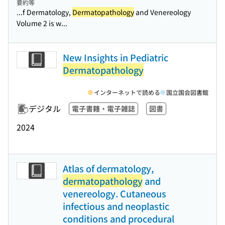
要約等
...f Dermatology,
Dermatopathology
and Venereology
Volume 2 is w...
New Insights in Pediatric
Dermatopathology
インターネットで読める
国立国会図書館
デジタル
電子書籍・電子雑誌
図書
2024
Atlas of dermatology,
dermatopathology
and
venereology. Cutaneous
infectious and neoplastic
conditions and procedural