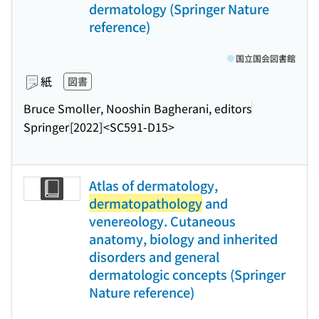
dermatology (Springer Nature
reference)
国立国会図書館
紙
図書
Bruce Smoller, Nooshin Bagherani, editors
Springer
[2022]
<SC591-D15>
Atlas of dermatology,
dermatopathology
and
venereology. Cutaneous
anatomy, biology and inherited
disorders and general
dermatologic concepts (Springer
Nature reference)