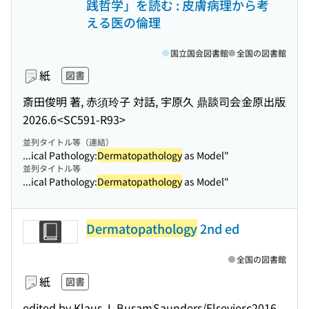
践哲学」を読む : 皮膚病理から考
える医の倫理
国立国会図書館
全国の図書館
紙
図書
斎田俊明 著, 赤須玲子 対話, 宇原久 鼎談司会
金原出版
2026.6
<SC591-R93>
並列タイトル等（連結）
...ical Pathology:
Dermatopathology
as Model"
並列タイトル等
...ical Pathology:
Dermatopathology
as Model"
Dermatopathology
2nd ed
全国の図書館
紙
図書
edited by Klaus J. Busam
Saunders/Elsevier
c2016