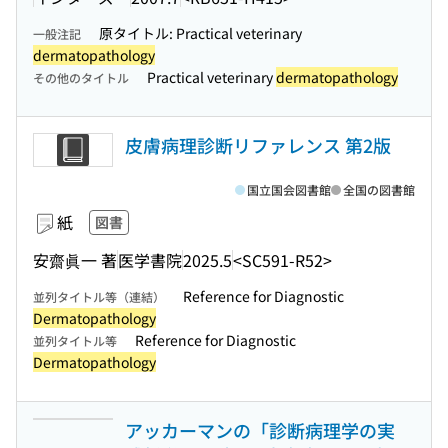
原タイトル: Practical veterinary
一般注記
dermatopathology
Practical veterinary
dermatopathology
その他のタイトル
皮膚病理診断リファレンス 第2版
国立国会図書館
全国の図書館
紙
図書
安齋眞一 著
医学書院
2025.5
<SC591-R52>
Reference for Diagnostic
並列タイトル等（連結）
Dermatopathology
Reference for Diagnostic
並列タイトル等
Dermatopathology
アッカーマンの「診断病理学の実