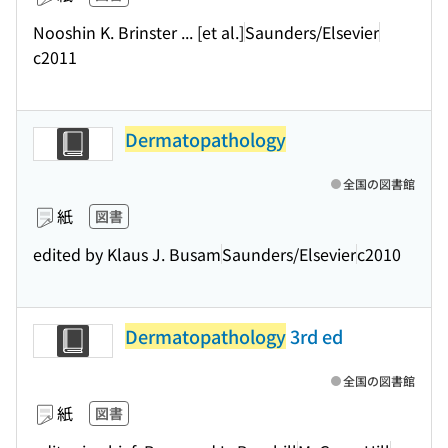
Nooshin K. Brinster ... [et al.]
Saunders/Elsevier
c2011
Dermatopathology
全国の図書館
紙
図書
edited by Klaus J. Busam
Saunders/Elsevier
c2010
Dermatopathology
3rd ed
全国の図書館
紙
図書