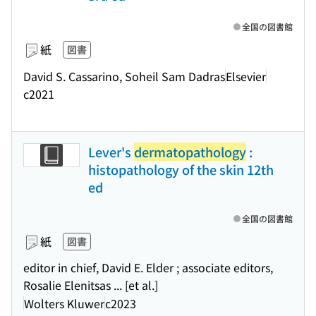
全国の図書館
紙
図書
David S. Cassarino, Soheil Sam Dadras
Elsevier
c2021
Lever's
dermatopathology
:
histopathology of the skin 12th
ed
全国の図書館
紙
図書
editor in chief, David E. Elder ; associate editors,
Rosalie Elenitsas ... [et al.]
Wolters Kluwer
c2023