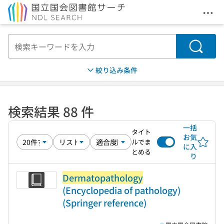
メニ
本文へ移動
検索
絞り込み条件
検索結果 88 件
一括
タイト
お気
ルでま
に入
とめる
り
Dermatopathology
(Encyclopedia of pathology)
(Springer reference)