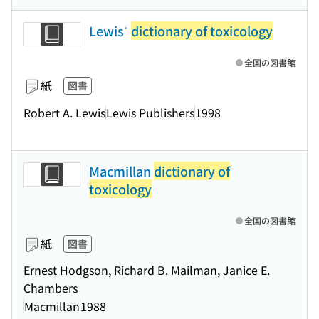
Lewisʾ
dictionary of toxicology
全国の図書館
紙
図書
Robert A. Lewis
Lewis Publishers
1998
Macmillan
dictionary of
toxicology
全国の図書館
紙
図書
Ernest Hodgson, Richard B. Mailman, Janice E.
Chambers
Macmillan
1988