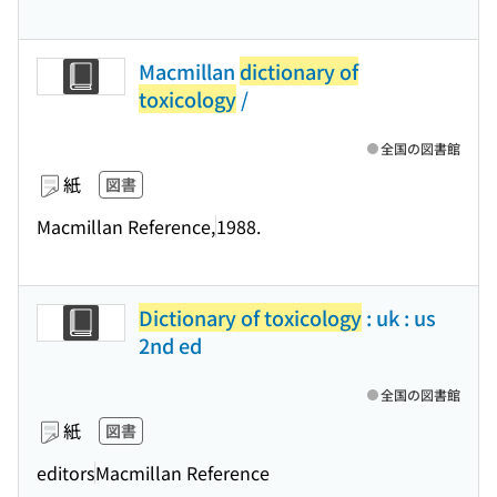
Macmillan
dictionary of
toxicology
/
全国の図書館
紙
図書
Macmillan Reference,
1988.
Dictionary of toxicology
: uk : us
2nd ed
全国の図書館
紙
図書
editors
Macmillan Reference