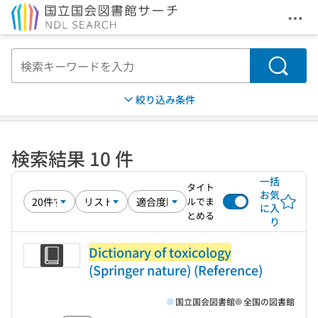
メニ
本文へ移動
検索
絞り込み条件
検索結果 10 件
一括
タイト
お気
ルでま
に入
とめる
り
Dictionary of toxicology
(Springer nature) (Reference)
国立国会図書館
全国の図書館