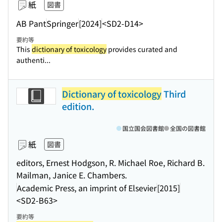
紙
図書
AB Pant
Springer
[2024]
<SD2-D14>
要約等
This
dictionary of toxicology
provides curated and
authenti...
Dictionary of toxicology
Third
edition.
国立国会図書館
全国の図書館
紙
図書
editors, Ernest Hodgson, R. Michael Roe, Richard B.
Mailman, Janice E. Chambers.
Academic Press, an imprint of Elsevier
[2015]
<SD2-B63>
要約等