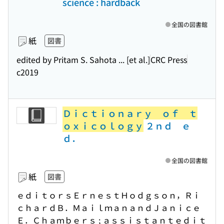
science : hardback
全国の図書館
紙
図書
edited by Pritam S. Sahota ... [et al.]
CRC Press
c2019
Ｄｉｃｔｉｏｎａｒｙ ｏｆ ｔ
ｏｘｉｃｏｌｏｇｙ
２ｎｄ ｅ
ｄ．
全国の図書館
紙
図書
ｅｄｉｔｏｒｓＥｒｎｅｓｔＨｏｄｇｓｏｎ，Ｒｉ
ｃｈａｒｄＢ．ＭａｉｌｍａｎａｎｄＪａｎｉｃｅ
Ｅ．Ｃｈａｍｂｅｒｓ ; ａｓｓｉｓｔａｎｔｅｄｉｔ