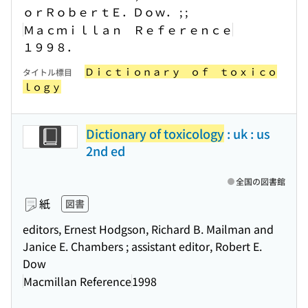
ｏｒＲｏｂｅｒｔＥ．Ｄｏｗ． ; ;
Ｍａｃｍｉｌｌａｎ Ｒｅｆｅｒｅｎｃｅ
１９９８．
Ｄｉｃｔｉｏｎａｒｙ ｏｆ ｔｏｘｉｃｏ
タイトル標目
ｌｏｇｙ
Dictionary of toxicology
: uk : us
2nd ed
全国の図書館
紙
図書
editors, Ernest Hodgson, Richard B. Mailman and
Janice E. Chambers ; assistant editor, Robert E.
Dow
Macmillan Reference
1998