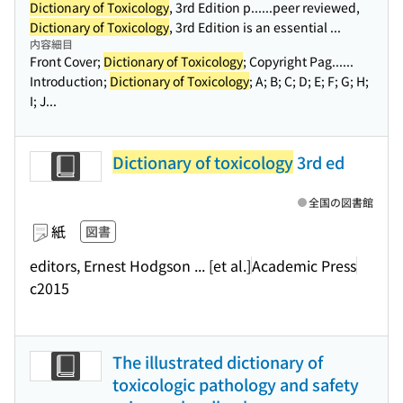
Dictionary of Toxicology
, 3rd Edition p...
...peer reviewed,
Dictionary of Toxicology
, 3rd Edition is an essential ...
内容細目
Front Cover;
Dictionary of Toxicology
; Copyright Pag...
...
Introduction;
Dictionary of Toxicology
; A; B; C; D; E; F; G; H;
I; J...
Dictionary of toxicology
3rd ed
全国の図書館
紙
図書
editors, Ernest Hodgson ... [et al.]
Academic Press
c2015
The illustrated dictionary of
toxicologic pathology and safety