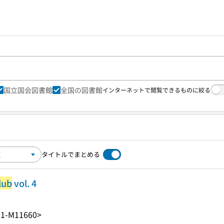
国立国会図書館
全国の図書館
インターネットで閲覧できるものに絞る
タイトルでまとめる
lub
vol. 4
21-M11660>