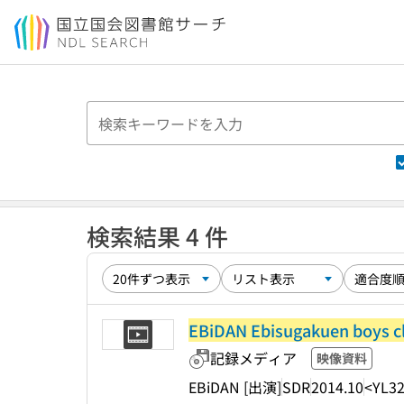
本文へ移動
検索結果 4 件
EBiDAN Ebisugakuen boys c
記録メディア
映像資料
EBiDAN [出演]
SDR
2014.10
<YL3