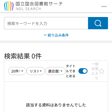
メニ
本文へ移動
検索
絞り込み条件
検索結果 0件
一括
タイト
お気
ルでま
に入
とめる
り
該当する資料はありませんでした