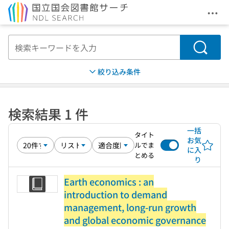
メニ
本文へ移動
検索
絞り込み条件
検索結果 1 件
一括
タイト
お気
ルでま
に入
とめる
り
Earth economics : an
introduction to demand
management, long-run growth
and global economic governance