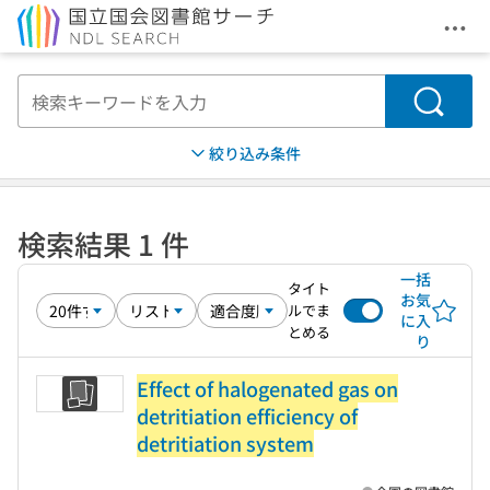
メニ
本文へ移動
検索
絞り込み条件
検索結果 1 件
一括
タイト
お気
ルでま
に入
とめる
り
Effect of halogenated gas on
detritiation efficiency of
detritiation system