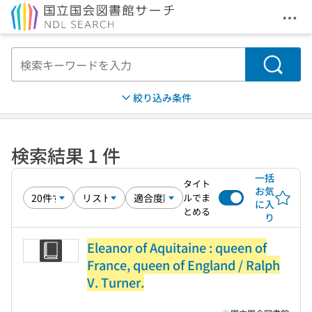
メニ
本文へ移動
検索
絞り込み条件
検索結果 1 件
一括
タイト
お気
ルでま
に入
とめる
り
Eleanor of Aquitaine : queen of
France, queen of England / Ralph
V. Turner.