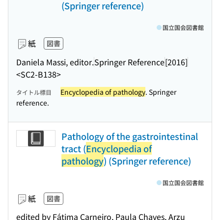
(Springer reference)
国立国会図書館
紙
図書
Daniela Massi, editor.
Springer Reference
[2016]
<SC2-B138>
Encyclopedia of pathology
. Springer
タイトル標目
reference.
Pathology of the gastrointestinal
tract (
Encyclopedia of
pathology
) (Springer reference)
国立国会図書館
紙
図書
edited by Fátima Carneiro, Paula Chaves, Arzu