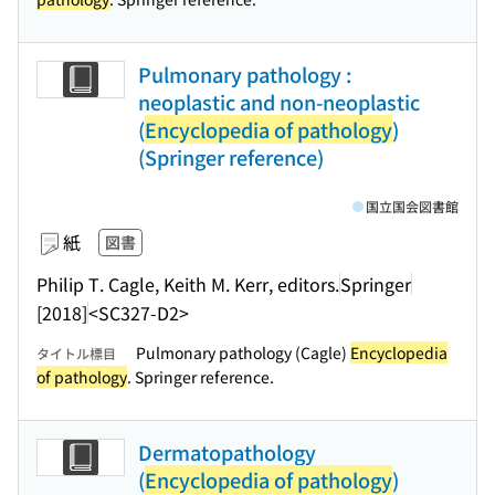
Pulmonary pathology :
neoplastic and non-neoplastic
(
Encyclopedia of pathology
)
(Springer reference)
国立国会図書館
紙
図書
Philip T. Cagle, Keith M. Kerr, editors.
Springer
[2018]
<SC327-D2>
Pulmonary pathology (Cagle)
Encyclopedia
タイトル標目
of pathology
. Springer reference.
Dermatopathology
(
Encyclopedia of pathology
)