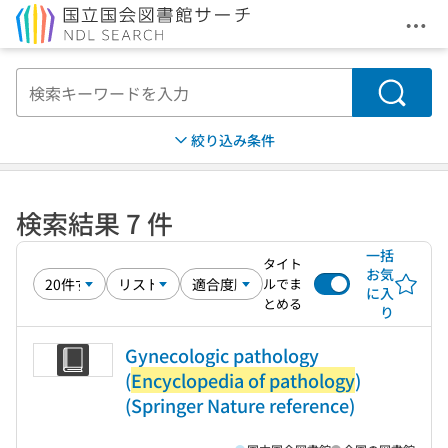
メニ
本文へ移動
検索
絞り込み条件
検索結果 7 件
一括
タイト
お気
ルでま
に入
とめる
り
Gynecologic pathology
(
Encyclopedia of pathology
)
(Springer Nature reference)