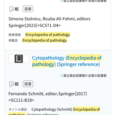
国立国会図書館
全国の図書館
紙
図書
Simona Stolnicu, Rouba Ali-Fehmi, editors
Springer
[2023]
<SC571-D4>
Encyclopedia of pathology
関連情報
Encyclopedia of pathology
掲載誌
Cytopathology (
Encyclopedia of
pathology
) (Springer reference)
国立国会図書館
全国の図書館
紙
図書
Fernando Schmitt, editor.
Springer
[2017]
<SC111-B18>
Cytopathology (Schmitt)
Encyclopedia of
タイトル標目
pathology
. Springer reference.