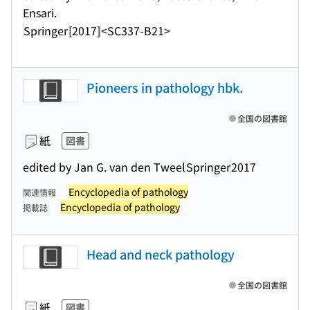
Ensari.
Springer
[2017]
<SC337-B21>
Pioneers in pathology hbk.
全国の図書館
紙
図書
edited by Jan G. van den Tweel
Springer
2017
Encyclopedia of pathology
関連情報
Encyclopedia of pathology
掲載誌
Head and neck pathology
全国の図書館
紙
図書