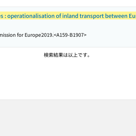
s : operationalisation of inland transport between Eu
ission for Europe
2019.
<A159-B1907>
検索結果は以上です。