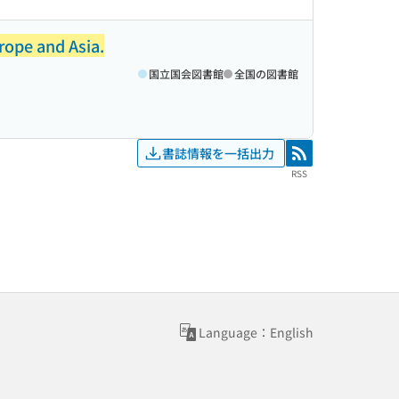
rope and Asia.
国立国会図書館
全国の図書館
書誌情報を一括出力
RSS
RSS
Language：English