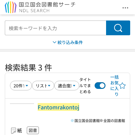
メニ
本文へ移動
検索
絞り込み条件
検索結果 3 件
一括
タイト
お気
ルでま
に入
とめる
り
Fantomrakontoj
国立国会図書館
全国の図書館
紙
図書