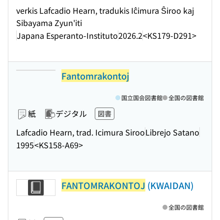
verkis Lafcadio Hearn, tradukis Iĉimura Ŝiroo kaj
Sibayama Zyun'iti
Japana Esperanto-Instituto
2026.2
<KS179-D291>
Fantomrakontoj
国立国会図書館
全国の図書館
紙
デジタル
図書
Lafcadio Hearn, trad. Icimura Siroo
Librejo Satano
1995
<KS158-A69>
FANTOMRAKONTOJ
(KWAIDAN)
全国の図書館