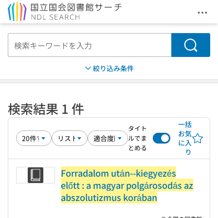
メニ
本文へ移動
検索
絞り込み条件
検索結果 1 件
一括
タイト
お気
ルでま
に入
とめる
り
Forradalom után--kiegyezés
előtt : a magyar polgárosodás az
abszolutizmus korában