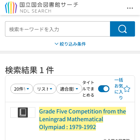
メニ
本文へ移動
検索
絞り込み条件
検索結果 1 件
一括
タイト
お気
ルでま
に入
とめる
り
Grade Five Competition from the
Leningrad Mathematical
Olympiad : 1979-1992