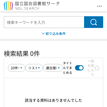
メニ
本文へ移動
検索
絞り込み条件
検索結果 0件
一括
タイト
お気
ルでま
に入
とめる
り
該当する資料はありませんでした