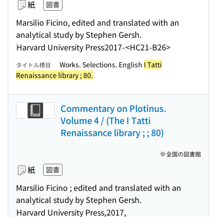
紙
図書
Marsilio Ficino, edited and translated with an
analytical study by Stephen Gersh.
Harvard University Press
2017-
<HC21-B26>
Works. Selections. English
I Tatti
タイトル標目
Renaissance library ; 80.
Commentary on Plotinus.
Volume 4 / (The I Tatti
Renaissance library ; ; 80)
全国の図書館
紙
図書
Marsilio Ficino ; edited and translated with an
analytical study by Stephen Gersh.
Harvard University Press,
2017,