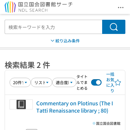
メニ
本文へ移動
検索
絞り込み条件
検索結果 2 件
一括
タイト
お気
ルでま
に入
とめる
り
Commentary on Plotinus (The I
Tatti Renaissance library ; 80)
国立国会図書館